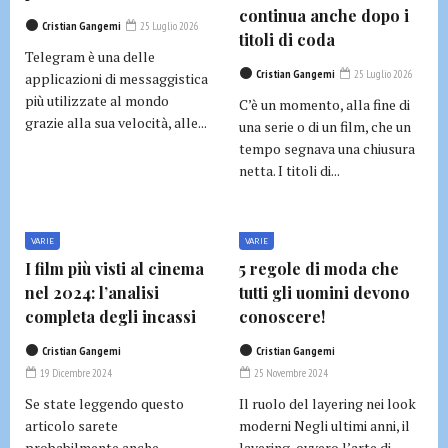
continua anche dopo i
Cristian Gangemi
25 Luglio 2026
titoli di coda
Telegram è una delle
Cristian Gangemi
25 Luglio 2026
applicazioni di messaggistica
più utilizzate al mondo
C’è un momento, alla fine di
grazie alla sua velocità, alle...
una serie o di un film, che un
tempo segnava una chiusura
netta. I titoli di...
VARIE
VARIE
I film più visti al cinema
5 regole di moda che
nel 2024: l’analisi
tutti gli uomini devono
completa degli incassi
conoscere!
Cristian Gangemi
Cristian Gangemi
19 Dicembre 2024
25 Novembre 2024
Se state leggendo questo
Il ruolo del layering nei look
articolo sarete
moderni Negli ultimi anni, il
probabilmente anche
layering, ovvero l’arte di