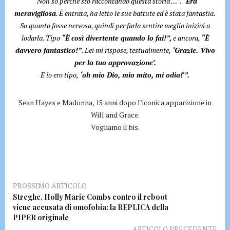
“Non so perché sto raccontando questa storia …”. “
Era
meravigliosa
. È entrata, ha letto le sue battute ed è stata fantastia.
So quanto fosse nervosa, quindi per farla sentire meglio iniziai a
lodarla. Tipo
“È così divertente quando lo fai!”,
e ancora,
“È
davvero fantastico!”
. Lei mi rispose, testualmente,
‘Grazie. Vivo
per la tua approvazione’.
E io ero tipo,
‘oh mio Dio, mio mito, mi odia!'”.
Sean Hayes e Madonna, 15 anni dopo l’iconica apparizione in
Will and Grace.
Vogliamo il bis.
PROSSIMO ARTICOLO
Streghe, Holly Marie Combs contro il reboot
viene accusata di omofobia: la REPLICA della
PIPER originale
ARTICOLO PRECEDENTE