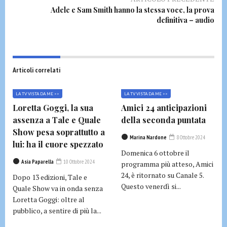
Adele e Sam Smith hanno la stessa voce, la prova
definitiva – audio
Articoli correlati
LA TV VISTA DA ME >>
LA TV VISTA DA ME >>
Loretta Goggi, la sua
Amici 24 anticipazioni
assenza a Tale e Quale
della seconda puntata
Show pesa soprattutto a
Marina Nardone
8 Ottobre 2024
lui: ha il cuore spezzato
Domenica 6 ottobre il
Asia Paparella
10 Ottobre 2024
programma più atteso, Amici
24, è ritornato su Canale 5.
Dopo 13 edizioni, Tale e
Questo venerdì si...
Quale Show va in onda senza
Loretta Goggi: oltre al
pubblico, a sentire di più la...