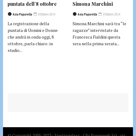
puntata dell’8 ottobre
Simona Marchini
Asia Paparella
8 Ottobre 2024
Asia Paparella
8 Ottobre 2024
La registrazione della
Simona Marchini sarà tra “le
puntata di Uomini e Donne
ragazze” intervistate da
che andrà in onda oggi, 8
Francesca Fialdini questa
ottobre, parla chiaro: in
sera nella prima serata...
studio...
© Copyright 2005-2023 - Spetteguless - Gfg Powerweb Srl - via