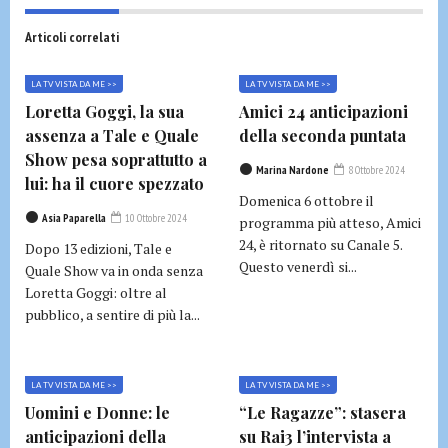
Articoli correlati
LA TV VISTA DA ME >>
LA TV VISTA DA ME >>
Loretta Goggi, la sua
Amici 24 anticipazioni
assenza a Tale e Quale
della seconda puntata
Show pesa soprattutto a
Marina Nardone
8 Ottobre 2024
lui: ha il cuore spezzato
Domenica 6 ottobre il
Asia Paparella
10 Ottobre 2024
programma più atteso, Amici
24, è ritornato su Canale 5.
Dopo 13 edizioni, Tale e
Questo venerdì si...
Quale Show va in onda senza
Loretta Goggi: oltre al
pubblico, a sentire di più la...
LA TV VISTA DA ME >>
LA TV VISTA DA ME >>
Uomini e Donne: le
“Le Ragazze”: stasera
anticipazioni della
su Rai3 l’intervista a