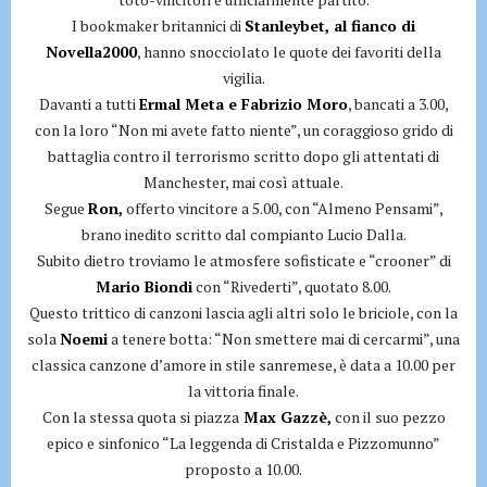
I bookmaker britannici di
Stanleybet, al fianco di
Novella2000
, hanno snocciolato le quote dei favoriti della
vigilia.
Davanti a tutti
Ermal Meta e Fabrizio Moro
, bancati a 3.00,
con la loro “Non mi avete fatto niente”, un coraggioso grido di
battaglia contro il terrorismo scritto dopo gli attentati di
Manchester, mai così attuale.
Segue
Ron,
offerto vincitore a 5.00, con “Almeno Pensami”,
brano inedito scritto dal compianto Lucio Dalla.
Subito dietro troviamo le atmosfere sofisticate e “crooner” di
Mario Biondi
con “Rivederti”, quotato 8.00.
Questo trittico di canzoni lascia agli altri solo le briciole, con la
sola
Noemi
a tenere botta: “Non smettere mai di cercarmi”, una
classica canzone d’amore in stile sanremese, è data a 10.00 per
la vittoria finale.
Con la stessa quota si piazza
Max Gazzè,
con il suo pezzo
epico e sinfonico “La leggenda di Cristalda e Pizzomunno”
proposto a 10.00.