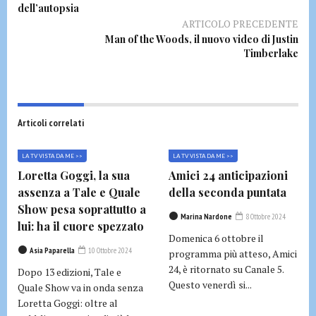
dell’autopsia
ARTICOLO PRECEDENTE
Man of the Woods, il nuovo video di Justin
Timberlake
Articoli correlati
LA TV VISTA DA ME >>
LA TV VISTA DA ME >>
Loretta Goggi, la sua
Amici 24 anticipazioni
assenza a Tale e Quale
della seconda puntata
Show pesa soprattutto a
Marina Nardone
8 Ottobre 2024
lui: ha il cuore spezzato
Domenica 6 ottobre il
Asia Paparella
10 Ottobre 2024
programma più atteso, Amici
24, è ritornato su Canale 5.
Dopo 13 edizioni, Tale e
Questo venerdì si...
Quale Show va in onda senza
Loretta Goggi: oltre al