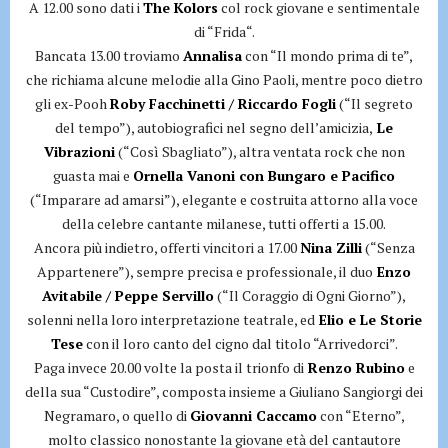
A 12.00 sono dati i
The Kolors
col rock giovane e sentimentale
di “Frida“.
Bancata 13.00 troviamo
Annalisa
con “Il mondo prima di te”,
che richiama alcune melodie alla Gino Paoli, mentre poco dietro
gli ex-Pooh
Roby Facchinetti / Riccardo Fogli
(“Il segreto
del tempo”), autobiografici nel segno dell’amicizia,
Le
Vibrazioni
(“Così Sbagliato”), altra ventata rock che non
guasta mai e
Ornella Vanoni con Bungaro e Pacifico
(“Imparare ad amarsi”), elegante e costruita attorno alla voce
della celebre cantante milanese, tutti offerti a 15.00.
Ancora più indietro, offerti vincitori a 17.00
Nina Zilli
(“Senza
Appartenere”), sempre precisa e professionale, il duo
Enzo
Avitabile / Peppe Servillo
(“Il Coraggio di Ogni Giorno”),
solenni nella loro interpretazione teatrale, ed
Elio e Le Storie
Tese
con il loro canto del cigno dal titolo “Arrivedorci”.
Paga invece 20.00 volte la posta il trionfo di
Renzo Rubino
e
della sua “Custodire”, composta insieme a Giuliano Sangiorgi dei
Negramaro, o quello di
Giovanni Caccamo
con “Eterno”,
molto classico nonostante la giovane età del cantautore