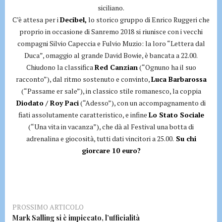
siciliano.
C’è attesa per i
Decibel,
lo storico gruppo di Enrico Ruggeri che
proprio in occasione di Sanremo 2018 si riunisce con i vecchi
compagni Silvio Capeccia e Fulvio Muzio: la loro “Lettera dal
Duca”, omaggio al grande David Bowie, è bancata a 22.00.
Chiudono la classifica
Red Canzian
(“Ognuno ha il suo
racconto”), dal ritmo sostenuto e convinto,
Luca Barbarossa
(“Passame er sale”), in classico stile romanesco, la coppia
Diodato / Roy Paci
(“Adesso”), con un accompagnamento di
fiati assolutamente caratteristico, e infine
Lo Stato Sociale
(“Una vita in vacanza”), che dà al Festival una botta di
adrenalina e giocosità, tutti dati vincitori a 25.00.
Su chi
giorcare 10 euro?
PROSSIMO ARTICOLO
Mark Salling si è impiccato, l’ufficialità