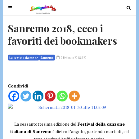
T
T
o
o
g
g
Sanremo 2018, ecco i
g
g
favoriti dei bookmakers
l
l
e
e
n
n
La tv vista da me >>
Sanremo
2 Febbraio 2018 8:20
a
a
v
v
i
i
g
g
Condividi
a
a
t
t
i
i
o
o
n
n
La sessantottesima edizione del
Festival della canzone
italiana di Sanremo
è dietro l’angolo, partendo martedì, e il
toto-vincitori è ufficialmente partito.