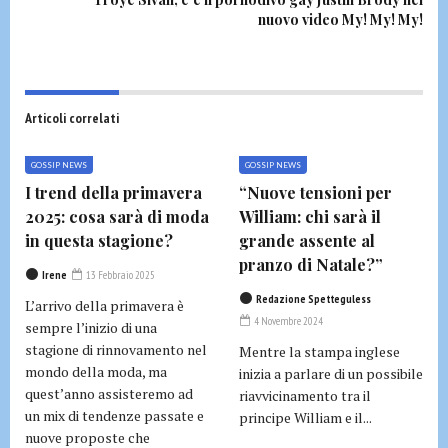
nuovo video My! My! My!
Articoli correlati
GOSSIP NEWS
GOSSIP NEWS
I trend della primavera
“Nuove tensioni per
2025: cosa sarà di moda
William: chi sarà il
in questa stagione?
grande assente al
pranzo di Natale?”
Irene
13 Febbraio 2025
Redazione Spetteguless
L’arrivo della primavera è
4 Novembre 2024
sempre l’inizio di una
stagione di rinnovamento nel
Mentre la stampa inglese
mondo della moda, ma
inizia a parlare di un possibile
quest’anno assisteremo ad
riavvicinamento tra il
un mix di tendenze passate e
principe William e il...
nuove proposte che