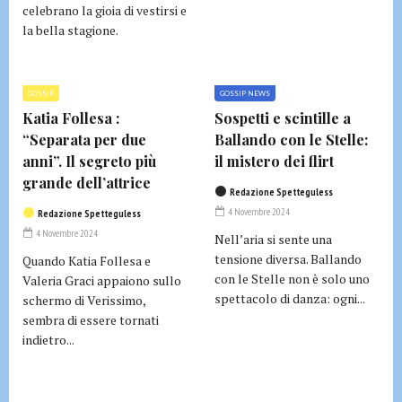
celebrano la gioia di vestirsi e
la bella stagione.
GOSSIP
GOSSIP NEWS
Katia Follesa :
Sospetti e scintille a
“Separata per due
Ballando con le Stelle:
anni”. Il segreto più
il mistero dei flirt
grande dell’attrice
Redazione Spetteguless
4 Novembre 2024
Redazione Spetteguless
4 Novembre 2024
Nell’aria si sente una
tensione diversa. Ballando
Quando Katia Follesa e
con le Stelle non è solo uno
Valeria Graci appaiono sullo
spettacolo di danza: ogni...
schermo di Verissimo,
sembra di essere tornati
indietro...