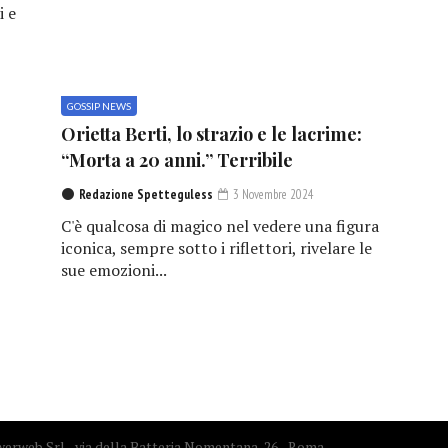
i e
GOSSIP NEWS
e
Orietta Berti, lo strazio e le lacrime:
“Morta a 20 anni.” Terribile
Redazione Spetteguless
3 Novembre 2024
C'è qualcosa di magico nel vedere una figura
iconica, sempre sotto i riflettori, rivelare le
sue emozioni...
erweb Srl - via della Batteria Nomentana, 26 - Roma