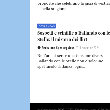
proposte che celebrano la gioia di vestirs
la bella stagione.
GOSSIP NEWS
Sospetti e scintille a Ballando con l
Stelle: il mistero dei flirt
Redazione Spetteguless
4 Novembre 2024
Nell’aria si sente una tensione diversa.
Ballando con le Stelle non è solo uno
spettacolo di danza: ogni...
© Copyright 2005-2023 - Spetteguless - Gfg Pow