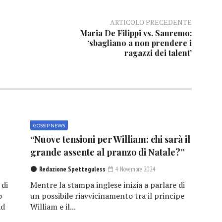
ARTICOLO PRECEDENTE
Maria De Filippi vs. Sanremo:
‘sbagliano a non prendere i
ragazzi dei talent’
GOSSIP NEWS
“Nuove tensioni per William: chi sarà il
grande assente al pranzo di Natale?”
Redazione Spetteguless
4 Novembre 2024
 di
Mentre la stampa inglese inizia a parlare di
o
un possibile riavvicinamento tra il principe
ad
William e il...