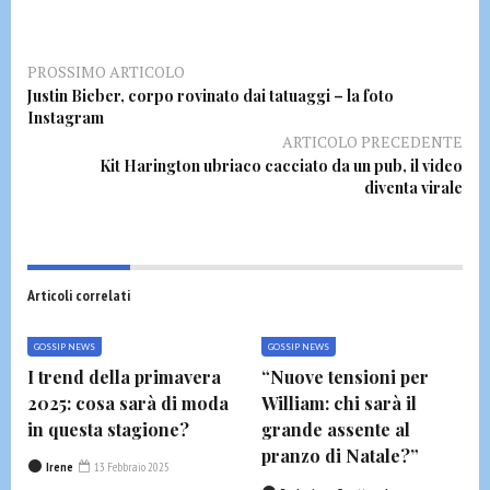
PROSSIMO ARTICOLO
Justin Bieber, corpo rovinato dai tatuaggi – la foto
Instagram
ARTICOLO PRECEDENTE
Kit Harington ubriaco cacciato da un pub, il video
diventa virale
Articoli correlati
GOSSIP NEWS
GOSSIP NEWS
I trend della primavera
“Nuove tensioni per
2025: cosa sarà di moda
William: chi sarà il
in questa stagione?
grande assente al
pranzo di Natale?”
Irene
13 Febbraio 2025