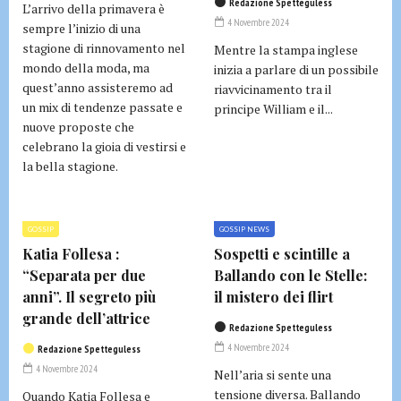
Redazione Spetteguless
L’arrivo della primavera è
4 Novembre 2024
sempre l’inizio di una
stagione di rinnovamento nel
Mentre la stampa inglese
mondo della moda, ma
inizia a parlare di un possibile
quest’anno assisteremo ad
riavvicinamento tra il
un mix di tendenze passate e
principe William e il...
nuove proposte che
celebrano la gioia di vestirsi e
la bella stagione.
GOSSIP
GOSSIP NEWS
Katia Follesa :
Sospetti e scintille a
“Separata per due
Ballando con le Stelle:
anni”. Il segreto più
il mistero dei flirt
grande dell’attrice
Redazione Spetteguless
4 Novembre 2024
Redazione Spetteguless
4 Novembre 2024
Nell’aria si sente una
tensione diversa. Ballando
Quando Katia Follesa e