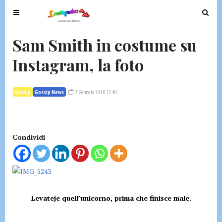
T
T
o
o
g
g
Sam Smith in costume su
g
g
Instagram, la foto
l
l
e
e
n
n
Gossip
Gossip News
7 Gennaio 2018 12:40
a
a
v
v
i
i
g
g
Condividi
a
a
t
t
i
i
o
o
n
n
Levateje quell’unicorno, prima che finisce male.