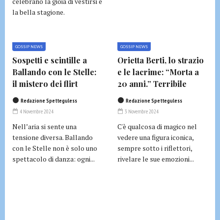
celebrano la gioia di vestirsi e
la bella stagione.
GOSSIP NEWS
GOSSIP NEWS
Sospetti e scintille a
Orietta Berti, lo strazio
Ballando con le Stelle:
e le lacrime: “Morta a
il mistero dei flirt
20 anni.” Terribile
Redazione Spetteguless
Redazione Spetteguless
4 Novembre 2024
3 Novembre 2024
Nell’aria si sente una
C'è qualcosa di magico nel
tensione diversa. Ballando
vedere una figura iconica,
con le Stelle non è solo uno
sempre sotto i riflettori,
spettacolo di danza: ogni...
rivelare le sue emozioni...