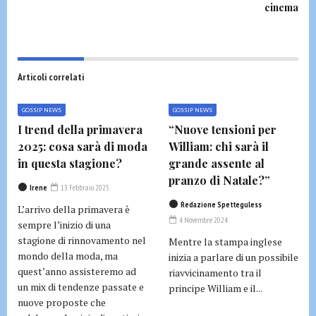
cinema
Articoli correlati
GOSSIP NEWS
GOSSIP NEWS
I trend della primavera
“Nuove tensioni per
2025: cosa sarà di moda
William: chi sarà il
in questa stagione?
grande assente al
pranzo di Natale?”
Irene
13 Febbraio 2025
Redazione Spetteguless
L’arrivo della primavera è
4 Novembre 2024
sempre l’inizio di una
stagione di rinnovamento nel
Mentre la stampa inglese
mondo della moda, ma
inizia a parlare di un possibile
quest’anno assisteremo ad
riavvicinamento tra il
un mix di tendenze passate e
principe William e il...
nuove proposte che