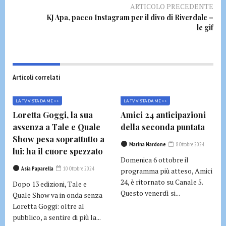
ARTICOLO PRECEDENTE
KJ Apa, pacco Instagram per il divo di Riverdale –
le gif
Articoli correlati
LA TV VISTA DA ME >>
LA TV VISTA DA ME >>
Loretta Goggi, la sua
Amici 24 anticipazioni
assenza a Tale e Quale
della seconda puntata
Show pesa soprattutto a
Marina Nardone
8 Ottobre 2024
lui: ha il cuore spezzato
Domenica 6 ottobre il
Asia Paparella
10 Ottobre 2024
programma più atteso, Amici
24, è ritornato su Canale 5.
Dopo 13 edizioni, Tale e
Questo venerdì si...
Quale Show va in onda senza
Loretta Goggi: oltre al
pubblico, a sentire di più la...