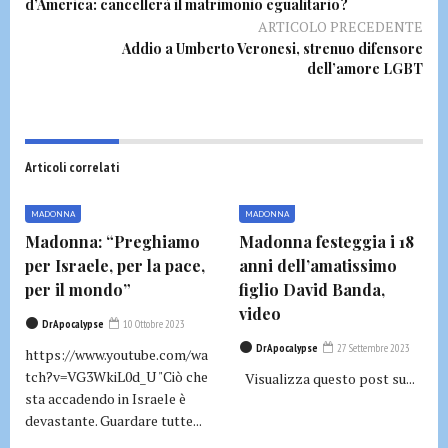
d’America: cancellerà il matrimonio egualitario?
ARTICOLO PRECEDENTE
Addio a Umberto Veronesi, strenuo difensore
dell’amore LGBT
Articoli correlati
MADONNA
MADONNA
Madonna: “Preghiamo
Madonna festeggia i 18
per Israele, per la pace,
anni dell’amatissimo
per il mondo”
figlio David Banda,
video
DrApocalypse
10 Ottobre 2023
DrApocalypse
27 Settembre 2023
https://www.youtube.com/wa
tch?v=VG3WkiL0d_U "Ciò che
Visualizza questo post su...
sta accadendo in Israele è
devastante. Guardare tutte...