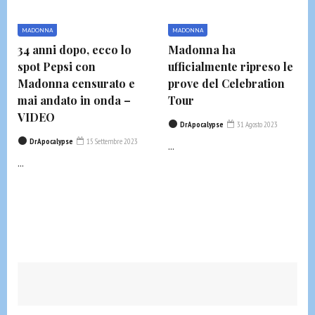
MADONNA
MADONNA
34 anni dopo, ecco lo
Madonna ha
spot Pepsi con
ufficialmente ripreso le
Madonna censurato e
prove del Celebration
mai andato in onda –
Tour
VIDEO
DrApocalypse
31 Agosto 2023
DrApocalypse
15 Settembre 2023
...
...