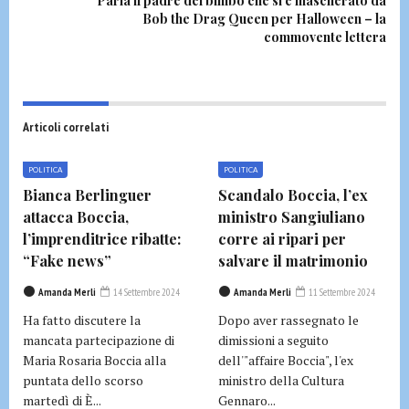
Parla il padre del bimbo che si è mascherato da
Bob the Drag Queen per Halloween – la
commovente lettera
Articoli correlati
POLITICA
POLITICA
Bianca Berlinguer
Scandalo Boccia, l’ex
attacca Boccia,
ministro Sangiuliano
l’imprenditrice ribatte:
corre ai ripari per
“Fake news”
salvare il matrimonio
Amanda Merli
14 Settembre 2024
Amanda Merli
11 Settembre 2024
Ha fatto discutere la
Dopo aver rassegnato le
mancata partecipazione di
dimissioni a seguito
Maria Rosaria Boccia alla
dell'"affaire Boccia", l'ex
puntata dello scorso
ministro della Cultura
martedì di È...
Gennaro...