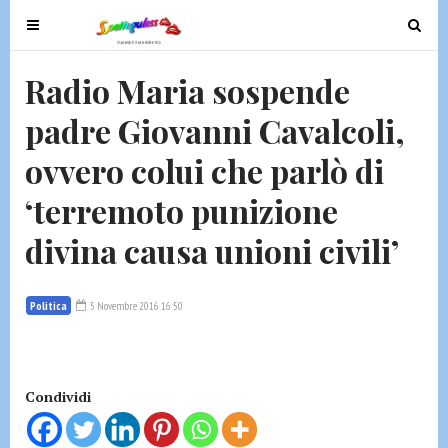
T
T
o
o
g
g
Radio Maria sospende
g
g
padre Giovanni Cavalcoli,
l
l
e
e
ovvero colui che parlò di
n
n
a
a
‘terremoto punizione
v
v
divina causa unioni civili’
i
i
g
g
a
a
Politica
5 Novembre 2016 16:50
t
t
i
i
o
o
n
n
Condividi