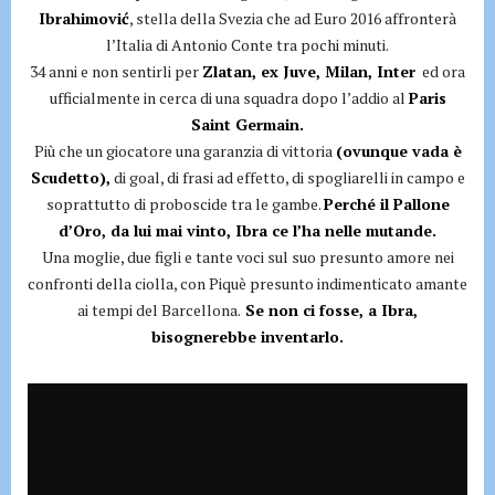
Ibrahimović
, stella della Svezia che ad Euro 2016 affronterà
l’Italia di Antonio Conte tra pochi minuti.
34 anni e non sentirli per
Zlatan, ex Juve, Milan, Inter
ed ora
ufficialmente in cerca di una squadra dopo l’addio al
Paris
Saint Germain.
Più che un giocatore una garanzia di vittoria
(ovunque vada è
Scudetto),
di goal, di frasi ad effetto, di spogliarelli in campo e
soprattutto di proboscide tra le gambe.
Perché il Pallone
d’Oro, da lui mai vinto, Ibra ce l’ha nelle mutande.
Una moglie, due figli e tante voci sul suo presunto amore nei
confronti della ciolla, con Piquè presunto indimenticato amante
ai tempi del Barcellona.
Se non ci fosse, a Ibra,
bisognerebbe inventarlo.