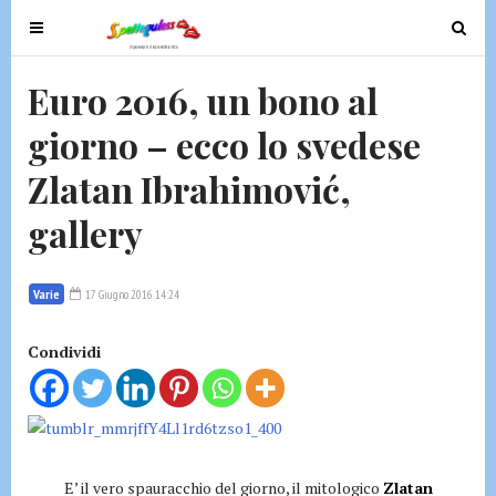
T
T
o
o
g
g
Euro 2016, un bono al
g
g
giorno – ecco lo svedese
l
l
e
e
Zlatan Ibrahimović,
n
n
a
a
gallery
v
v
i
i
g
g
Varie
17 Giugno 2016 14:24
a
a
t
t
Condividi
i
i
o
o
n
n
E’ il vero spauracchio del giorno, il mitologico
Zlatan