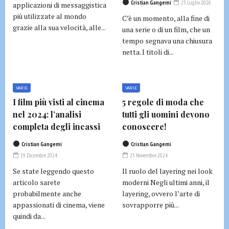
Cristian Gangemi
25 Luglio 2026
applicazioni di messaggistica
più utilizzate al mondo
C’è un momento, alla fine di
grazie alla sua velocità, alle...
una serie o di un film, che un
tempo segnava una chiusura
netta. I titoli di...
VARIE
VARIE
I film più visti al cinema
5 regole di moda che
nel 2024: l’analisi
tutti gli uomini devono
completa degli incassi
conoscere!
Cristian Gangemi
Cristian Gangemi
19 Dicembre 2024
25 Novembre 2024
Se state leggendo questo
Il ruolo del layering nei look
articolo sarete
moderni Negli ultimi anni, il
probabilmente anche
layering, ovvero l’arte di
appassionati di cinema, viene
sovrapporre più...
quindi da...