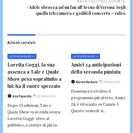
ARTICOLO PRECEDENTE
#Adele sbrocca ad un fan all’Arena di Verona: togli
quella telecamera e goditi il concerto – video
Articoli correlati
LA TV VISTA DA ME >>
LA TV VISTA DA ME >>
Loretta Goggi, la sua
Amici 24 anticipazioni
assenza a Tale e Quale
della seconda puntata
Show pesa soprattutto a
Marina Nardone
8 Ottobre 2024
lui: ha il cuore spezzato
Domenica 6 ottobre il
Asia Paparella
10 Ottobre 2024
programma più atteso, Amici
24, è ritornato su Canale 5.
Dopo 13 edizioni, Tale e
Questo venerdì si...
Quale Show va in onda senza
Loretta Goggi: oltre al
pubblico, a sentire di più la...