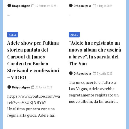
DrApocalypse
19 Settembre 2023
DrApocalypse
4 Luglio 2023
...
...
ADELE
ADELE
Adele show per l’ultima
“Adele ha registrato un
storica puntata del
nuovo album che uscirà
Carpool di James
a breve”, la sparata del
Corden tra Barbra
The Sun
Streisand e confessioni
DrApocalypse
5 Aprile 2023
– VIDEO
Tra un concerto e l'altro a
DrApocalypse
26 Aprile 2023
Las Vegas, Adele avrebbe
segretamente registrato un
https://www.youtube.com/wa
nuovo album, da far uscire...
tch?v=nV8UZJNBY6Y
Un'ultima puntata con una
regina alla guida. Adele ha...