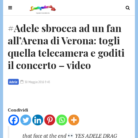
T
T
o
o
g
g
#Adele sbrocca ad un fan
g
g
all’Arena di Verona: togli
l
l
e
e
quella telecamera e goditi
n
n
a
a
il concerto – video
v
v
i
i
g
g
Adele
30 Maggio 2016 9:45
a
a
t
t
i
i
Condividi
o
o
n
n
that face at the end
YES ADELE DRAG