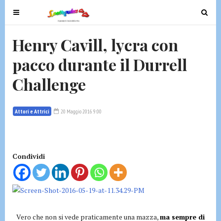
T
T
o
o
g
g
Henry Cavill, lycra con
g
g
pacco durante il Durrell
l
l
e
e
Challenge
n
n
a
a
v
v
Attori e Attrici
20 Maggio 2016 9:00
i
i
g
g
a
a
t
t
Condividi
i
i
o
o
n
n
Vero che non si vede praticamente una mazza,
ma sempre di