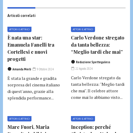
Articoli correlati
ATTORI E ATTRICI
ATTORI E ATTRICI
È nata una star:
Carlo Verdone stregato
Emanuela Fanelli tra
da tanta bellezza:
Cortellesi e nuovi
“Meglio tardi che mai”
progetti
Redazione Spetteguless
22 Agosto 2024
Amanda Merli
9 Ottobre 2024
Carlo Verdone stregato da
È stata la grande e gradita
tanta bellezza: "Meglio tardi
sorpresa del cinema italiano
che mai". Il celebre attore
di quest'anno, grazie alla
come mai lo abbiamo visto...
splendida performance...
ATTORI E ATTRICI
ATTORI E ATTRICI
Mare Fuori, Maria
Inception: perché