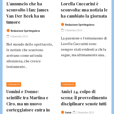
L’annuncio che ha
Lorella Cuccarini è
sconvolto i fan: James
sconvolta: una notizia le
Van Der Beek ha un
ha cambiato la giornata
tumore
Redazione Spetteguless
3 Novembre 2024
Redazione Spetteguless
4 Novembre 2024
La passione e l'entusiasmo di
Lorella Cuccarini sono
Nel mondo dello spettacolo,
sempre stati evidenti a chi la
le notizie che scuotono
segue, ma ultimamente una...
arrivano come un’onda
silenziosa, che cresce
lentamente...
CINEMA/TV
CINEMA/TV
Uomini e Donne:
Amici 24, colpo di
scintille tra Martina e
scena: il provvedimento
Ciro, ma un nuovo
disciplinare scuote tutti
corteggiatore entra in
Irene
2 Novembre 2024