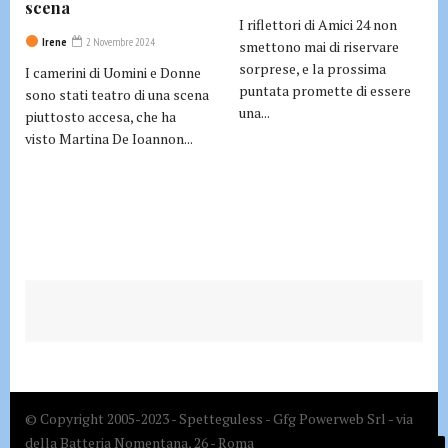
scena
I riflettori di Amici 24 non
Irene
2 Novembre 2024
smettono mai di riservare
sorprese, e la prossima
I camerini di Uomini e Donne
puntata promette di essere
sono stati teatro di una scena
una...
piuttosto accesa, che ha
visto Martina De Ioannon...
© Copyright 2005-2023 - Spetteguless - Gfg Powerweb Srl - via
della Batteria Nomentana, 26 - Roma