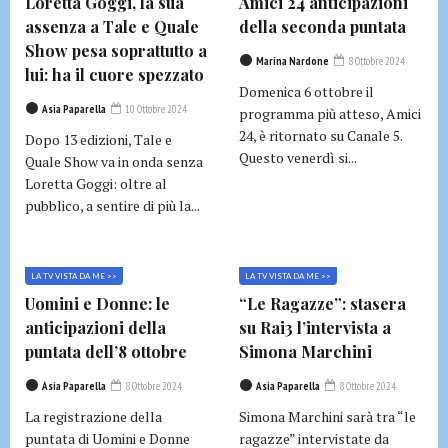
Loretta Goggi, la sua
Amici 24 anticipazioni
assenza a Tale e Quale
della seconda puntata
Show pesa soprattutto a
Marina Nardone
8 Ottobre 2024
lui: ha il cuore spezzato
Domenica 6 ottobre il
Asia Paparella
10 Ottobre 2024
programma più atteso, Amici
24, è ritornato su Canale 5.
Dopo 13 edizioni, Tale e
Questo venerdì si...
Quale Show va in onda senza
Loretta Goggi: oltre al
pubblico, a sentire di più la...
LA TV VISTA DA ME >>
LA TV VISTA DA ME >>
Uomini e Donne: le
“Le Ragazze”: stasera
anticipazioni della
su Rai3 l’intervista a
puntata dell’8 ottobre
Simona Marchini
Asia Paparella
8 Ottobre 2024
Asia Paparella
8 Ottobre 2024
La registrazione della
Simona Marchini sarà tra “le
puntata di Uomini e Donne
ragazze” intervistate da