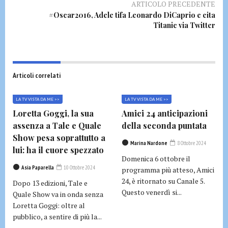
ARTICOLO PRECEDENTE
#Oscar2016, Adele tifa Leonardo DiCaprio e cita
Titanic via Twitter
Articoli correlati
LA TV VISTA DA ME >>
LA TV VISTA DA ME >>
Loretta Goggi, la sua
Amici 24 anticipazioni
assenza a Tale e Quale
della seconda puntata
Show pesa soprattutto a
Marina Nardone
8 Ottobre 2024
lui: ha il cuore spezzato
Domenica 6 ottobre il
Asia Paparella
10 Ottobre 2024
programma più atteso, Amici
24, è ritornato su Canale 5.
Dopo 13 edizioni, Tale e
Questo venerdì si...
Quale Show va in onda senza
Loretta Goggi: oltre al
pubblico, a sentire di più la...