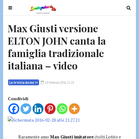
T
T
o
o
g
g
Max Giusti versione
g
g
ELTON JOHN canta la
l
l
e
e
famiglia tradizionale
n
n
a
a
italiana – video
v
v
i
i
g
g
La tv vista da me >>
28 Febbraio 2016 21:28
a
a
t
t
Condividi
i
i
o
o
n
n
Raramente amo
Max Giusti imitatore
(tolti Lotito e