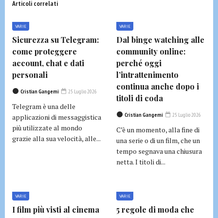
Articoli correlati
VARIE
VARIE
Sicurezza su Telegram:
Dal binge watching alle
come proteggere
community online:
account, chat e dati
perché oggi
personali
l’intrattenimento
continua anche dopo i
Cristian Gangemi
25 Luglio 2026
titoli di coda
Telegram è una delle
Cristian Gangemi
25 Luglio 2026
applicazioni di messaggistica
più utilizzate al mondo
C’è un momento, alla fine di
grazie alla sua velocità, alle...
una serie o di un film, che un
tempo segnava una chiusura
netta. I titoli di...
VARIE
VARIE
I film più visti al cinema
5 regole di moda che