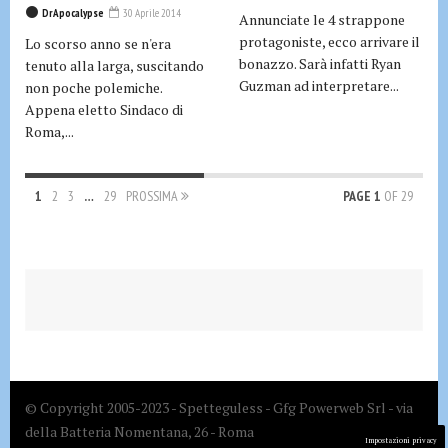
DrApocalypse
30 Aprile 2014
Annunciate le 4 strappone
protagoniste, ecco arrivare il
Lo scorso anno se n'era
bonazzo. Sarà infatti Ryan
tenuto alla larga, suscitando
Guzman ad interpretare...
non poche polemiche.
Appena eletto Sindaco di
Roma,...
1
2
3
…
29
PROSSIMA
PAGE 1
OF 29
© Copyright 2005-2023 - Spetteguless - Gfg Powerweb Srl - via
della Batteria Nomentana, 26 - Roma
Impostazioni privacy