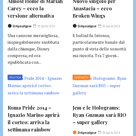
Almost Home di Mariah
Nuovo singolo per
Carey – ecco la
Anastacia – ecco
versione alternativa
Broken Wings
DrApocalypse
30 Aprile 2014
DrApocalypse
30 Aprile 2014
Una canzone meravigliosa,
E ballad fu. Intensa,
inspiegabilmente snobbata
particolarmente banale dal
dalla chiunque, Disney
punto di vista delle sonorità
compresa, ed ora
ma riuscita. Tra 7 giorni...
ripubblicata con...
POLITICA
CINEMA/TV
Roma Pride 2014 –
Jem e le Holograms:
Ignazio Marino aprirà
Ryan Guzman sarà RIO
il corteo: arriva la
– super gallery
settimana rainbow
DrApocalypse
30 Aprile 2014