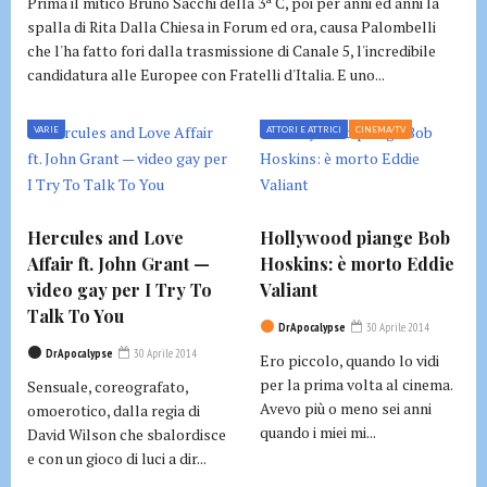
Prima il mitico Bruno Sacchi della 3ª C, poi per anni ed anni la
spalla di Rita Dalla Chiesa in Forum ed ora, causa Palombelli
che l'ha fatto fori dalla trasmissione di Canale 5, l'incredibile
candidatura alle Europee con Fratelli d'Italia. E uno...
VARIE
ATTORI E ATTRICI
CINEMA/TV
Hercules and Love
Hollywood piange Bob
Affair ft. John Grant —
Hoskins: è morto Eddie
video gay per I Try To
Valiant
Talk To You
DrApocalypse
30 Aprile 2014
DrApocalypse
30 Aprile 2014
Ero piccolo, quando lo vidi
per la prima volta al cinema.
Sensuale, coreografato,
Avevo più o meno sei anni
omoerotico, dalla regia di
quando i miei mi...
David Wilson che sbalordisce
e con un gioco di luci a dir...