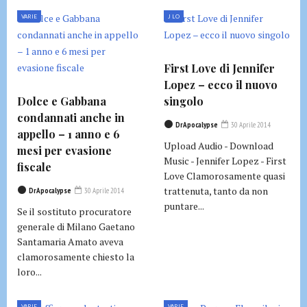
VARIE
J LO
First Love di Jennifer
Lopez – ecco il nuovo
Dolce e Gabbana
singolo
condannati anche in
DrApocalypse
30 Aprile 2014
appello – 1 anno e 6
Upload Audio - Download
mesi per evasione
Music - Jennifer Lopez - First
fiscale
Love Clamorosamente quasi
trattenuta, tanto da non
DrApocalypse
30 Aprile 2014
puntare...
Se il sostituto procuratore
generale di Milano Gaetano
Santamaria Amato aveva
clamorosamente chiesto la
loro...
VARIE
VARIE