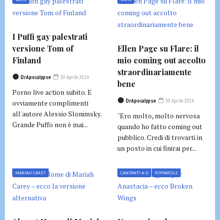
I Puffi gay palestrati
versione Tom of
Ellen Page su Flare: il
Finland
mio coming out accolto
straordinariamente
DrApocalypse
30 Aprile 2014
bene
Porno live action subito. E
DrApocalypse
30 Aprile 2014
ovviamente complimenti
all'autore Alessio Slonimsky.
"Ero molto, molto nervosa
Grande Puffo non è mai...
quando ho fatto coming out
pubblico. Credi di trovarti in
un posto in cui finirai per...
MARIAH CAREY
CANTANTI A-D
POPPAROLE