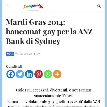
T
T
o
o
g
g
Mardi Gras 2014:
g
g
bancomat gay per la ANZ
l
l
e
e
Bank di Sydney
n
n
a
a
v
v
Varie
25 Febbraio 2014 13:59
i
i
g
g
Condividi
a
a
t
t
i
i
o
o
Colorati, eccessivi, divertenti, e
soprattutto
n
n
smaccatamente ‘froci’.
Bancomat volutamente gay quelli ‘travestiti’ dalla
AZN