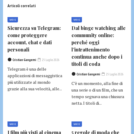
Articoli correlati
VARIE
VARIE
Sicurezza su Telegram:
Dal binge watching alle
come proteggere
community online:
account, chat e dati
perché oggi
personali
l’intrattenimento
continua anche dopo i
Cristian Gangemi
25 Luglio 2026
titoli di coda
Telegram è una delle
Cristian Gangemi
25 Luglio 2026
applicazioni di messaggistica
più utilizzate al mondo
C’è un momento, alla fine di
grazie alla sua velocità, alle...
una serie o di un film, che un
tempo segnava una chiusura
netta. I titoli di...
VARIE
VARIE
I film più visti al cinema
5 regole di moda che