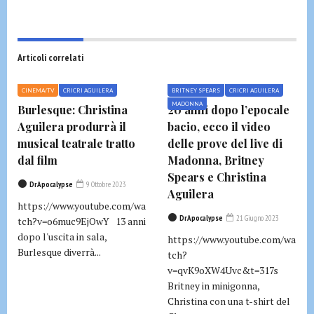
Articoli correlati
CINEMA/TV
CRICRI AGUILERA
BRITNEY SPEARS
CRICRI AGUILERA
MADONNA
Burlesque: Christina
20 anni dopo l’epocale
Aguilera produrrà il
bacio, ecco il video
musical teatrale tratto
delle prove del live di
dal film
Madonna, Britney
Spears e Christina
DrApocalypse
9 Ottobre 2023
Aguilera
https://www.youtube.com/wa
DrApocalypse
21 Giugno 2023
tch?v=o6muc9EjOwY 13 anni
dopo l'uscita in sala,
https://www.youtube.com/wa
Burlesque diverrà...
tch?
v=qvK9oXW4Uvc&t=317s
Britney in minigonna,
Christina con una t-shirt del