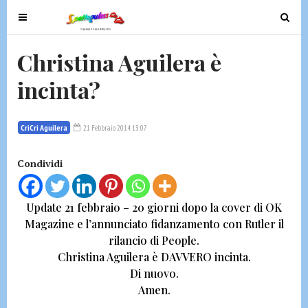
T
T
o
o
g
g
Christina Aguilera è
g
g
incinta?
l
l
e
e
n
n
CriCri Aguilera
21 Febbraio 2014 13:07
a
a
v
v
Condividi
i
i
g
g
a
a
Update 21 febbraio
– 20 giorni dopo la cover di OK
t
t
Magazine e l’annunciato fidanzamento con Rutler il
i
i
rilancio di
People.
o
o
Christina Aguilera è DAVVERO incinta.
n
n
Di nuovo.
Amen.