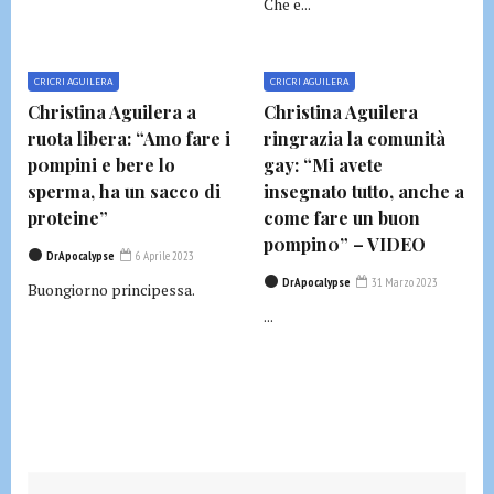
Che e...
CRICRI AGUILERA
CRICRI AGUILERA
Christina Aguilera a
Christina Aguilera
ruota libera: “Amo fare i
ringrazia la comunità
p0mpini e bere lo
gay: “Mi avete
sperma, ha un sacco di
insegnato tutto, anche a
proteine”
come fare un buon
p0mpin0” – VIDEO
DrApocalypse
6 Aprile 2023
DrApocalypse
31 Marzo 2023
Buongiorno principessa.
...