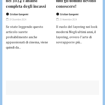
nel 2024: l’analisi
tutti gli uomini devono
completa degli incassi
conoscere!
Cristian Gangemi
Cristian Gangemi
19 Dicembre 2024
25 Novembre 2024
Se state leggendo questo
Il ruolo del layering nei look
articolo sarete
moderni Negli ultimi anni, il
probabilmente anche
layering, ovvero l’arte di
appassionati di cinema, viene
sovrapporre più...
quindi da...