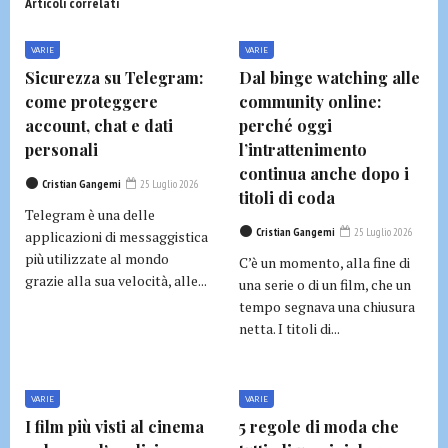
Articoli correlati
VARIE
VARIE
Sicurezza su Telegram:
Dal binge watching alle
come proteggere
community online:
account, chat e dati
perché oggi
personali
l’intrattenimento
continua anche dopo i
Cristian Gangemi
25 Luglio 2026
titoli di coda
Telegram è una delle
Cristian Gangemi
25 Luglio 2026
applicazioni di messaggistica
più utilizzate al mondo
C’è un momento, alla fine di
grazie alla sua velocità, alle...
una serie o di un film, che un
tempo segnava una chiusura
netta. I titoli di...
VARIE
VARIE
I film più visti al cinema
5 regole di moda che