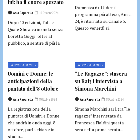
lui: ha il cuore spezzato
Domenica 6 ottobre il
Asia Paparella
10 Ottobre 2024
programma più atteso, Amici
24, è ritornato su Canale 5.
Dopo 13 edizioni, Tale e
Questo venerdì si...
Quale Show va in onda senza
Loretta Goggi: oltre al
pubblico, a sentire di più la...
LA TV VISTA DA ME >>
LA TV VISTA DA ME >>
Uomini e Donne: le
“Le Ragazze”: stasera
anticipazioni della
su Rai3 l’intervista a
puntata dell’8 ottobre
Simona Marchini
Asia Paparella
8 Ottobre 2024
Asia Paparella
8 Ottobre 2024
La registrazione della
Simona Marchini sarà tra “le
puntata di Uomini e Donne
ragazze” intervistate da
che andrà in onda oggi, 8
Francesca Fialdini questa
ottobre, parla chiaro: in
sera nella prima serata...
studio...