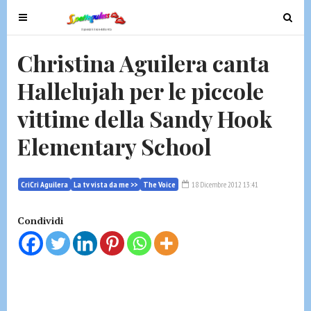
T
T
o
o
g
g
Christina Aguilera canta
g
g
Hallelujah per le piccole
l
l
e
e
vittime della Sandy Hook
n
n
a
a
Elementary School
v
v
i
i
g
g
CriCri Aguilera
La tv vista da me >>
The Voice
18 Dicembre 2012 13:41
a
a
t
t
Condividi
i
i
o
o
n
n