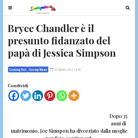
T
T
o
o
g
g
Bryce Chandler è il
g
g
presunto fidanzato del
l
l
e
e
papà di Jessica Simpson
n
n
a
a
v
v
Coming Out
Gossip News
30 Ottobre 2012 14:49
i
i
g
g
Condividi
a
a
t
t
i
i
o
o
Dopo 35
n
n
anni di
matrimonio,
Joe Simspon ha divorziato dalla moglie