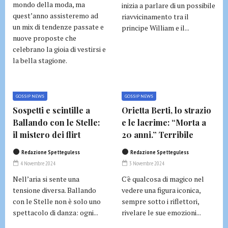
mondo della moda, ma
inizia a parlare di un possibile
quest’anno assisteremo ad
riavvicinamento tra il
un mix di tendenze passate e
principe William e il...
nuove proposte che
celebrano la gioia di vestirsi e
la bella stagione.
GOSSIP NEWS
GOSSIP NEWS
Sospetti e scintille a
Orietta Berti, lo strazio
Ballando con le Stelle:
e le lacrime: “Morta a
il mistero dei flirt
20 anni.” Terribile
Redazione Spetteguless
Redazione Spetteguless
4 Novembre 2024
3 Novembre 2024
Nell’aria si sente una
C'è qualcosa di magico nel
tensione diversa. Ballando
vedere una figura iconica,
con le Stelle non è solo uno
sempre sotto i riflettori,
spettacolo di danza: ogni...
rivelare le sue emozioni...