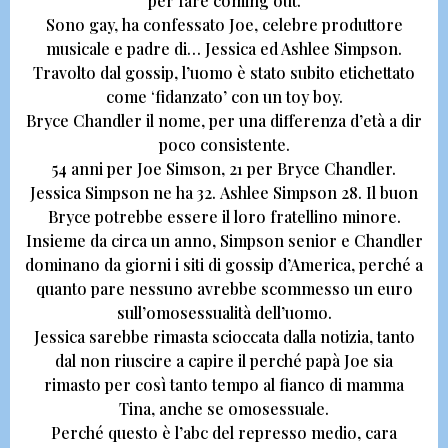
per fare coming out.
Sono gay, ha confessato Joe, celebre produttore
musicale e padre di…
Jessica ed Ashlee Simpson.
Travolto dal gossip, l’uomo è stato subito etichettato
come ‘fidanzato’ con un toy boy.
Bryce Chandler
il nome, per una differenza d’età a dir
poco consistente.
54 anni per Joe Simson, 21 per Bryce Chandler.
Jessica Simpson ne ha 32. Ashlee Simpson 28.
Il buon
Bryce potrebbe essere il loro fratellino minore.
Insieme da circa un anno, Simpson senior e Chandler
dominano da giorni i siti di gossip d’America, perché a
quanto pare nessuno avrebbe scommesso un euro
sull’omosessualità dell’uomo.
Jessica sarebbe rimasta scioccata dalla notizia, tanto
dal non riuscire a capire il perché papà Joe sia
rimasto per così tanto tempo al fianco di mamma
Tina,
anche se omosessuale.
Perché questo è l’abc del represso medio, cara