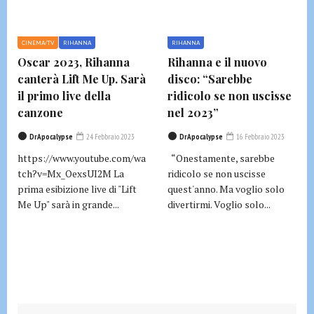
CINEMA/TV
RIHANNA
RIHANNA
Oscar 2023, Rihanna
Rihanna e il nuovo
canterà Lift Me Up. Sarà
disco: “Sarebbe
il primo live della
ridicolo se non uscisse
canzone
nel 2023”
DrApocalypse
24 Febbraio 2023
DrApocalypse
16 Febbraio 2023
https://www.youtube.com/wa
“Onestamente, sarebbe
tch?v=Mx_OexsUI2M La
ridicolo se non uscisse
prima esibizione live di "Lift
quest'anno. Ma voglio solo
Me Up" sarà in grande...
divertirmi. Voglio solo...