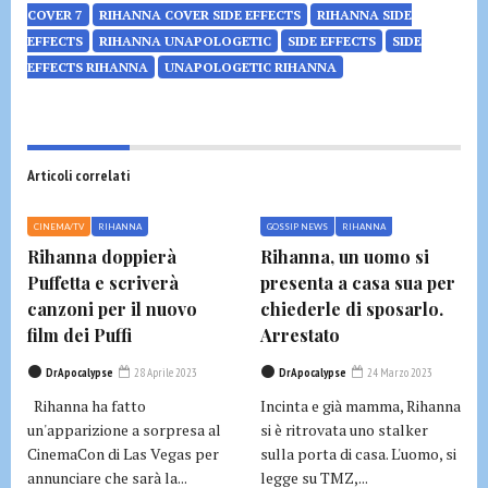
COVER 7
RIHANNA COVER SIDE EFFECTS
RIHANNA SIDE
EFFECTS
RIHANNA UNAPOLOGETIC
SIDE EFFECTS
SIDE
EFFECTS RIHANNA
UNAPOLOGETIC RIHANNA
Articoli correlati
CINEMA/TV
RIHANNA
GOSSIP NEWS
RIHANNA
Rihanna doppierà
Rihanna, un uomo si
Puffetta e scriverà
presenta a casa sua per
canzoni per il nuovo
chiederle di sposarlo.
film dei Puffi
Arrestato
DrApocalypse
28 Aprile 2023
DrApocalypse
24 Marzo 2023
Rihanna ha fatto
Incinta e già mamma, Rihanna
un'apparizione a sorpresa al
si è ritrovata uno stalker
CinemaCon di Las Vegas per
sulla porta di casa. L'uomo, si
annunciare che sarà la...
legge su TMZ,...