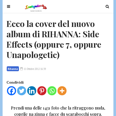
T
T
o
o
g
g
Ecco la cover del nuovo
g
g
album di RIHANNA: Side
l
l
e
e
Effects (oppure 7, oppure
n
n
a
a
Unapologetic)
v
v
i
i
g
g
Rihanna
11 Ottobre 2012 16:39
a
a
t
t
Condividi
i
i
o
o
n
n
Prendi una delle
1431 foto che la ritraggono nuda
,
coprile na zinna e facce du scarabocchi sopra.