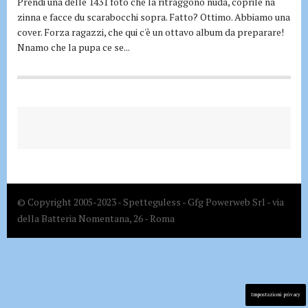
Prendi una delle 1431 foto che la ritraggono nuda, coprile na
zinna e facce du scarabocchi sopra. Fatto? Ottimo. Abbiamo una
cover. Forza ragazzi, che qui c'è un ottavo album da preparare!
Nnamo che la pupa ce se...
© Copyright 2005-2023 - Spetteguless - Gfg Powerweb Srl - via
della Batteria Nomentana, 26 - Roma
Impostazioni privacy