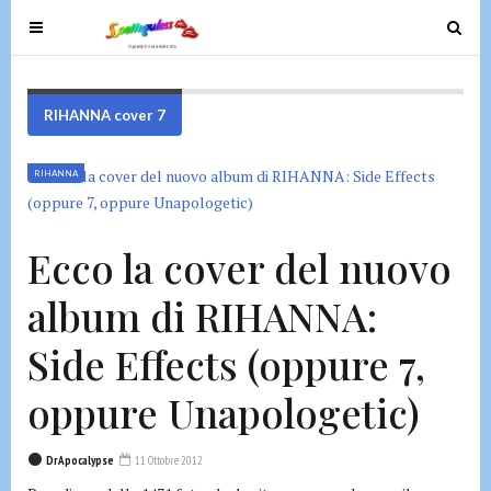
T
T
o
o
g
g
g
g
RIHANNA cover 7
l
l
e
e
RIHANNA
n
n
a
a
v
v
Ecco la cover del nuovo
i
i
g
g
album di RIHANNA:
a
a
t
t
Side Effects (oppure 7,
i
i
o
o
oppure Unapologetic)
n
n
DrApocalypse
11 Ottobre 2012