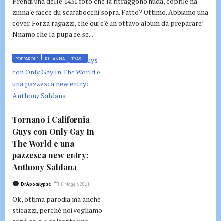
Prendi una delle 1431 foto che la ritraggono nuda, coprile na
zinna e facce du scarabocchi sopra. Fatto? Ottimo. Abbiamo una
cover. Forza ragazzi, che qui c'è un ottavo album da preparare!
Nnamo che la pupa ce se...
POPPAROLE
RIHANNA
TRASH
Tornano i California
Guys con Only Gay In
The World e una
pazzesca new entry:
Anthony Saldana
DrApocalypse
8 Maggio 2011
Ok, ottima parodia ma anche
sticazzi, perché noi vogliamo
sapè solo e soltanto una