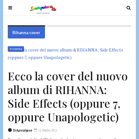
T
T
o
o
g
g
g
g
Rihanna cover
l
l
e
e
RIHANNA
n
n
a
a
v
v
Ecco la cover del nuovo
i
i
g
g
album di RIHANNA:
a
a
t
t
Side Effects (oppure 7,
i
i
o
o
oppure Unapologetic)
n
n
DrApocalypse
11 Ottobre 2012