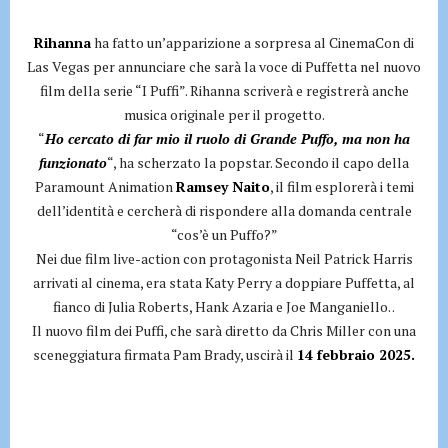
Rihanna
ha fatto un’apparizione a sorpresa al CinemaCon di
Las Vegas per annunciare che sarà la voce di Puffetta nel nuovo
film della serie “I Puffi”. Rihanna scriverà e registrerà anche
musica originale per il progetto.
“
Ho cercato di far mio il ruolo di Grande Puffo, ma non ha
funzionato
“, ha scherzato la popstar. Secondo il capo della
Paramount Animation
Ramsey Naito
, il film esplorerà i temi
dell’identità e cercherà di rispondere alla domanda centrale
“cos’è un Puffo?”
Nei due film live-action con protagonista Neil Patrick Harris
arrivati al cinema, era stata Katy Perry a doppiare Puffetta, al
fianco di Julia Roberts, Hank Azaria e Joe Manganiello. .
Il nuovo film dei Puffi, che sarà diretto da Chris Miller con una
sceneggiatura firmata Pam Brady, uscirà il
14 febbraio 2025.