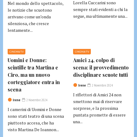
Lorella Cuccarini sono
Nel mondo dello spettacolo,
sempre stati evidenti a chi la
le notizie che scuotono
segue, ma ultimamente una...
arrivano come un’onda
silenziosa, che cresce
lentamente...
CINEMA/TV
CINEMA/TV
Uomini e Donne:
Amici 24, colpo di
scintille tra Martina e
scena: il provvedimento
Ciro, ma un nuovo
disciplinare scuote tutti
corteggiatore entra in
Irene
2 Novembre 2024
scena
I riflettori di Amici 24 non
Irene
2 Novembre 2024
smettono mai di riservare
sorprese, e la prossima
I camerini di Uomini e Donne
puntata promette di essere
sono stati teatro di una scena
una...
piuttosto accesa, che ha
visto Martina De Ioannon...