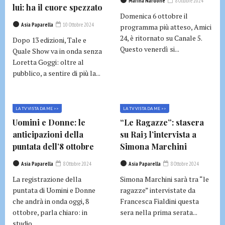
Marina Nardone
8 Ottobre 2024
lui: ha il cuore spezzato
Domenica 6 ottobre il
Asia Paparella
10 Ottobre 2024
programma più atteso, Amici
24, è ritornato su Canale 5.
Dopo 13 edizioni, Tale e
Questo venerdì si...
Quale Show va in onda senza
Loretta Goggi: oltre al
pubblico, a sentire di più la...
LA TV VISTA DA ME >>
LA TV VISTA DA ME >>
Uomini e Donne: le
“Le Ragazze”: stasera
anticipazioni della
su Rai3 l’intervista a
puntata dell’8 ottobre
Simona Marchini
Asia Paparella
8 Ottobre 2024
Asia Paparella
8 Ottobre 2024
La registrazione della
Simona Marchini sarà tra “le
puntata di Uomini e Donne
ragazze” intervistate da
che andrà in onda oggi, 8
Francesca Fialdini questa
ottobre, parla chiaro: in
sera nella prima serata...
studio...