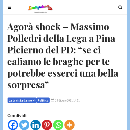
T
T
o
o
g
g
Agorà shock – Massimo
g
g
Polledri della Lega a Pina
l
l
e
e
Picierno del PD: “se ci
n
n
a
a
caliamo le braghe per te
v
v
potrebbe esserci una bella
i
i
g
g
sorpresa”
a
a
t
t
i
i
La tv vista da me >>
Politica
24 Giugno 2011 14:31
o
o
n
n
Condividi