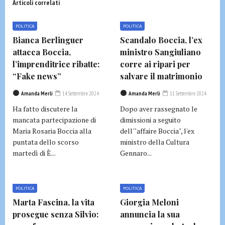
Articoli correlati
POLITICA
POLITICA
Bianca Berlinguer
Scandalo Boccia, l’ex
attacca Boccia,
ministro Sangiuliano
l’imprenditrice ribatte:
corre ai ripari per
“Fake news”
salvare il matrimonio
Amanda Merli
14 Settembre 2024
Amanda Merli
11 Settembre 2024
Ha fatto discutere la
Dopo aver rassegnato le
mancata partecipazione di
dimissioni a seguito
Maria Rosaria Boccia alla
dell'"affaire Boccia", l'ex
puntata dello scorso
ministro della Cultura
martedì di È...
Gennaro...
POLITICA
POLITICA
Marta Fascina, la vita
Giorgia Meloni
prosegue senza Silvio:
annuncia la sua