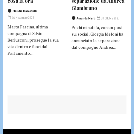
cosa fa ora
separazione da Andrea
Giambruno
Claudia Marcotulli
16 Novembre 2023
Amanda Merli
20 Ottobre 2023
Marta Fascina, ultima
Pochi minuti fa, con un post
compagna di Silvio
sui social, Giorgia Meloni ha
Berlusconi, prosegue la sua
annunciato la separazione
vita dentro e fuori dal
dal compagno Andrea...
Parlamento....