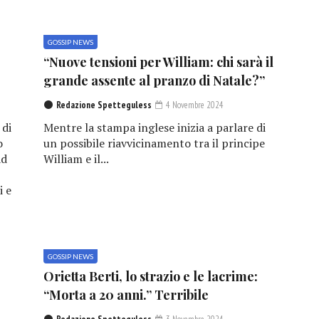
GOSSIP NEWS
“Nuove tensioni per William: chi sarà il
grande assente al pranzo di Natale?”
Redazione Spetteguless
4 Novembre 2024
 di
Mentre la stampa inglese inizia a parlare di
o
un possibile riavvicinamento tra il principe
ad
William e il...
i e
GOSSIP NEWS
e
Orietta Berti, lo strazio e le lacrime:
“Morta a 20 anni.” Terribile