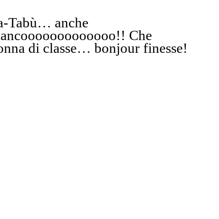
a-Tabù
… anche
iancooooooooooooo!!
Che
onna di classe
… bonjour finesse!