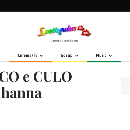
Cinema/Tv
Gossip
Music
NCO e CULO
Rihanna