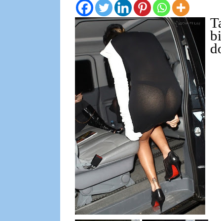
T
b
d