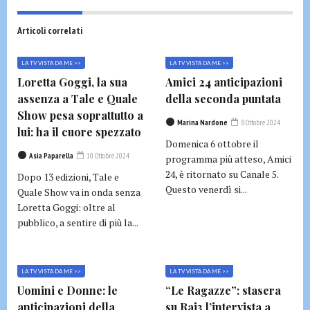
Articoli correlati
LA TV VISTA DA ME >>
LA TV VISTA DA ME >>
Loretta Goggi, la sua
Amici 24 anticipazioni
assenza a Tale e Quale
della seconda puntata
Show pesa soprattutto a
Marina Nardone
8 Ottobre 2024
lui: ha il cuore spezzato
Domenica 6 ottobre il
Asia Paparella
10 Ottobre 2024
programma più atteso, Amici
24, è ritornato su Canale 5.
Dopo 13 edizioni, Tale e
Questo venerdì si...
Quale Show va in onda senza
Loretta Goggi: oltre al
pubblico, a sentire di più la...
LA TV VISTA DA ME >>
LA TV VISTA DA ME >>
Uomini e Donne: le
“Le Ragazze”: stasera
anticipazioni della
su Rai3 l’intervista a