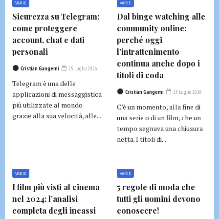
VARIE
VARIE
Sicurezza su Telegram:
Dal binge watching alle
come proteggere
community online:
account, chat e dati
perché oggi
personali
l’intrattenimento
continua anche dopo i
Cristian Gangemi
25 Luglio 2026
titoli di coda
Telegram è una delle
Cristian Gangemi
25 Luglio 2026
applicazioni di messaggistica
più utilizzate al mondo
C’è un momento, alla fine di
grazie alla sua velocità, alle...
una serie o di un film, che un
tempo segnava una chiusura
netta. I titoli di...
VARIE
VARIE
I film più visti al cinema
5 regole di moda che
nel 2024: l’analisi
tutti gli uomini devono
completa degli incassi
conoscere!