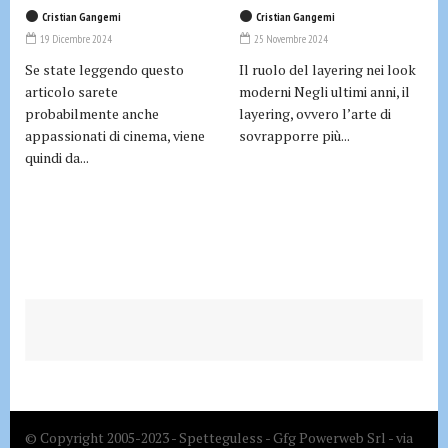
Cristian Gangemi
Cristian Gangemi
19 Dicembre 2024
25 Novembre 2024
Se state leggendo questo
Il ruolo del layering nei look
articolo sarete
moderni Negli ultimi anni, il
probabilmente anche
layering, ovvero l’arte di
appassionati di cinema, viene
sovrapporre più...
quindi da...
© Copyright 2005-2023 - Spetteguless - Gfg Powerweb Srl - via