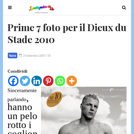
T
T
o
o
g
g
Prime 7 foto per il Dieux du
g
g
Stade 2010
l
l
e
e
n
n
Varie
24 Settembre 2009 7:38
a
a
v
v
Condividi
i
i
g
g
a
a
Sinceramente
t
t
,
parlando
i
i
hanno
o
o
un pelo
n
n
rotto i
coglion