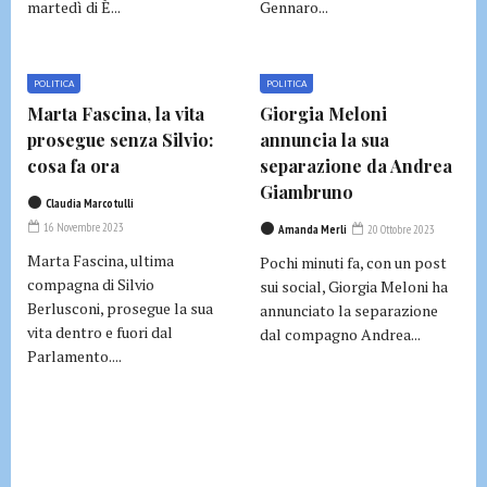
martedì di È...
Gennaro...
POLITICA
POLITICA
Marta Fascina, la vita
Giorgia Meloni
prosegue senza Silvio:
annuncia la sua
cosa fa ora
separazione da Andrea
Giambruno
Claudia Marcotulli
16 Novembre 2023
Amanda Merli
20 Ottobre 2023
Marta Fascina, ultima
Pochi minuti fa, con un post
compagna di Silvio
sui social, Giorgia Meloni ha
Berlusconi, prosegue la sua
annunciato la separazione
vita dentro e fuori dal
dal compagno Andrea...
Parlamento....