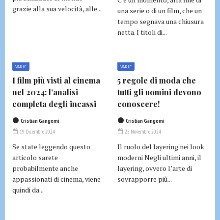
grazie alla sua velocità, alle...
una serie o di un film, che un
tempo segnava una chiusura
netta. I titoli di...
VARIE
VARIE
I film più visti al cinema
5 regole di moda che
nel 2024: l’analisi
tutti gli uomini devono
completa degli incassi
conoscere!
Cristian Gangemi
Cristian Gangemi
19 Dicembre 2024
25 Novembre 2024
Se state leggendo questo
Il ruolo del layering nei look
articolo sarete
moderni Negli ultimi anni, il
probabilmente anche
layering, ovvero l’arte di
appassionati di cinema, viene
sovrapporre più...
quindi da...