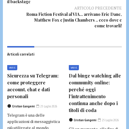
il backstage
ARTICOLO PRECEDENTE
Roma Fiction Festival al VIA… arrivano Eric Dane,
Matthew Fox e Justin Chambers .. ecco dove e
come trovarli!
Articoli correlati
VARIE
VARIE
Sicurezza su Telegram:
Dal binge watching alle
come proteggere
community online:
account, chat e dati
perché oggi
personali
l’intrattenimento
continua anche dopo i
Cristian Gangemi
25 Luglio 2026
titoli di coda
Telegram è una delle
Cristian Gangemi
25 Luglio 2026
applicazioni di messaggistica
più utilizzate al mondo
C’è un momento, alla fine di