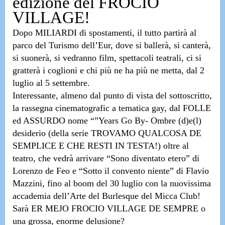
edizione del FROCIO
VILLAGE!
Dopo MILIARDI di spostamenti, il tutto partirà al
parco del Turismo dell’Eur,
dove si ballerà, si canterà,
si suonerà, si vedranno film, spettacoli teatrali, ci si
gratterà i coglioni e chi più ne ha più ne metta,
dal 2
luglio al 5 settembre.
Interessante, almeno dal punto di vista del sottoscritto,
la rassegna cinematografic a tematica gay
, dal FOLLE
ed ASSURDO nome “”
Years Go By- Ombre (d)e(l)
desiderio
(della serie TROVAMO QUALCOSA DE
SEMPLICE E CHE RESTI IN TESTA!)
oltre al
teatro, che vedrà arrivare
“Sono diventato etero” di
Lorenzo de Feo e “Sotto il convento niente” di Flavio
Mazzini,
fino al boom del
30 luglio con la nuovissima
accademia dell’Arte del Burlesque del Micca Club!
Sarà
ER MEJO FROCIO VILLAGE DE SEMPRE
o
una grossa, enorme delusione?