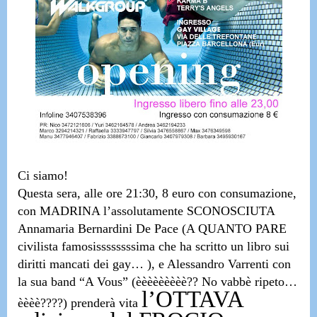
Ci siamo!
Questa sera,
alle ore 21:30
, 8 euro con consumazione,
con MADRINA
l’assolutamente SCONOSCIUTA
Annamaria Bernardini De Pace
(A QUANTO PARE
civilista famosissssssssima che ha scritto un libro sui
diritti mancati dei gay… ), e
Alessandro Varrenti con
la sua band “A Vous”
(èèèèèèèèè?? No vabbè ripeto…
l’OTTAVA
èèèè????) prenderà vita