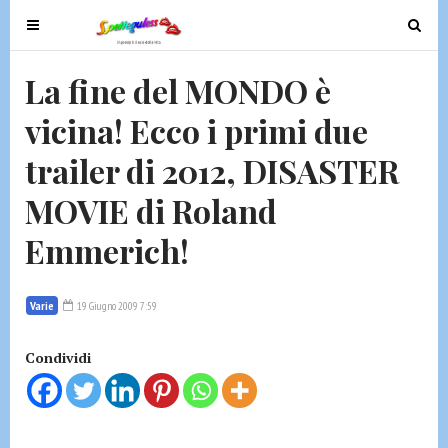
T
T
o
o
g
g
La fine del MONDO è
g
g
vicina! Ecco i primi due
l
l
e
e
trailer di 2012, DISASTER
n
n
a
a
MOVIE di Roland
v
v
Emmerich!
i
i
g
g
a
a
Varie
19 Giugno 2009 7:59
t
t
i
i
Condividi
o
o
n
n