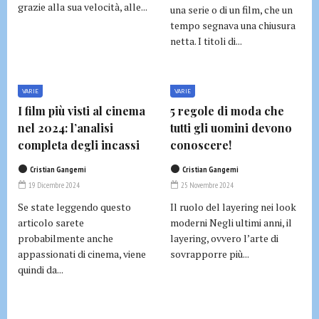
grazie alla sua velocità, alle...
una serie o di un film, che un
tempo segnava una chiusura
netta. I titoli di...
VARIE
VARIE
I film più visti al cinema
5 regole di moda che
nel 2024: l’analisi
tutti gli uomini devono
completa degli incassi
conoscere!
Cristian Gangemi
Cristian Gangemi
19 Dicembre 2024
25 Novembre 2024
Se state leggendo questo
Il ruolo del layering nei look
articolo sarete
moderni Negli ultimi anni, il
probabilmente anche
layering, ovvero l’arte di
appassionati di cinema, viene
sovrapporre più...
quindi da...