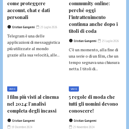
come proteggere
community online:
account, chat e dati
perché oggi
personali
l’intrattenimento
continua anche dopo i
Cristian Gangemi
25 Luglio 2026
titoli di coda
Telegram è una delle
Cristian Gangemi
25 Luglio 2026
applicazioni di messaggistica
più utilizzate al mondo
C’è un momento, alla fine di
grazie alla sua velocità, alle...
una serie o di un film, che un
tempo segnava una chiusura
netta. I titoli di...
VARIE
VARIE
I film più visti al cinema
5 regole di moda che
nel 2024: l’analisi
tutti gli uomini devono
completa degli incassi
conoscere!
Cristian Gangemi
Cristian Gangemi
19 Dicembre 2024
25 Novembre 2024