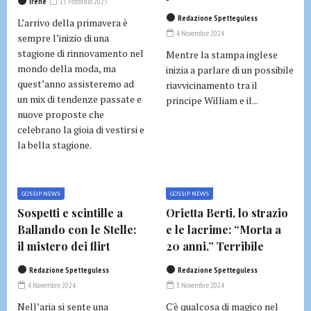
Irene
13 Febbraio 2025
Redazione Spetteguless
L’arrivo della primavera è
4 Novembre 2024
sempre l’inizio di una
stagione di rinnovamento nel
Mentre la stampa inglese
mondo della moda, ma
inizia a parlare di un possibile
quest’anno assisteremo ad
riavvicinamento tra il
un mix di tendenze passate e
principe William e il...
nuove proposte che
celebrano la gioia di vestirsi e
la bella stagione.
GOSSIP NEWS
GOSSIP NEWS
Sospetti e scintille a
Orietta Berti, lo strazio
Ballando con le Stelle:
e le lacrime: “Morta a
il mistero dei flirt
20 anni.” Terribile
Redazione Spetteguless
Redazione Spetteguless
4 Novembre 2024
3 Novembre 2024
Nell’aria si sente una
C'è qualcosa di magico nel