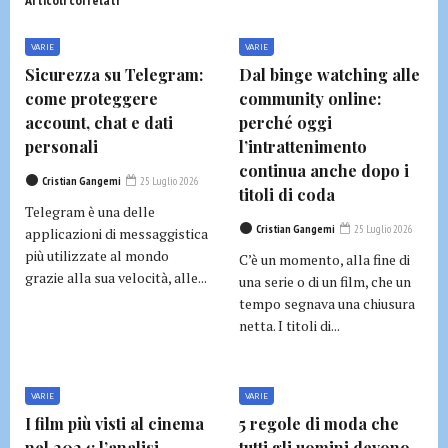
VARIE
VARIE
Sicurezza su Telegram:
Dal binge watching alle
come proteggere
community online:
account, chat e dati
perché oggi
personali
l’intrattenimento
continua anche dopo i
Cristian Gangemi
25 Luglio 2026
titoli di coda
Telegram è una delle
Cristian Gangemi
25 Luglio 2026
applicazioni di messaggistica
più utilizzate al mondo
C’è un momento, alla fine di
grazie alla sua velocità, alle...
una serie o di un film, che un
tempo segnava una chiusura
netta. I titoli di...
VARIE
VARIE
I film più visti al cinema
5 regole di moda che
nel 2024: l’analisi
tutti gli uomini devono