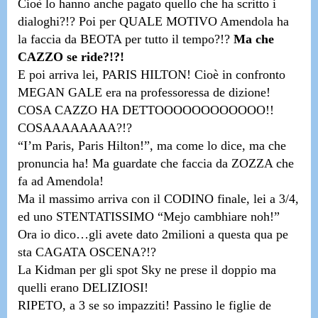
Cioè lo hanno anche pagato quello che ha scritto i
dialoghi?!?
Poi per QUALE MOTIVO Amendola ha
la faccia da BEOTA per tutto il tempo?!?
Ma che
CAZZO se ride?!?!
E poi arriva lei,
PARIS HILTON! Cioè in confronto
MEGAN GALE era na professoressa de dizione!
COSA CAZZO HA DETTOOOOOOOOOOOO!!
COSAAAAAAAA?!?
“I’m Paris, Paris Hilton!”,
ma come lo dice, ma che
pronuncia ha! Ma guardate
che faccia da ZOZZA che
fa ad Amendola!
Ma
il massimo arriva con il CODINO finale, lei a 3/4,
ed uno STENTATISSIMO “Mejo cambhiare noh!”
Ora io dico…
gli avete dato 2milioni a questa qua pe
sta CAGATA OSCENA?!?
La Kidman per gli spot Sky ne prese il doppio ma
quelli erano DELIZIOSI!
RIPETO,
a 3 se so impazziti
!
Passino le figlie de