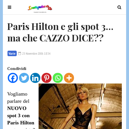
T
T
o
o
g
g
Paris Hilton e gli spot 3…
g
g
ma che CAZZO DICE??
l
l
e
e
n
n
Varie
23 Novembre 2006 18:34
a
a
v
v
Condividi
i
i
g
g
a
a
t
t
Vogliamo
i
i
parlare del
o
o
NUOVO
n
n
spot 3 con
Paris Hilton