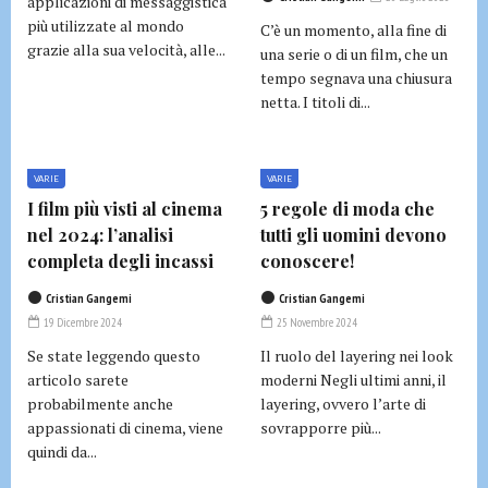
applicazioni di messaggistica
più utilizzate al mondo
C’è un momento, alla fine di
grazie alla sua velocità, alle...
una serie o di un film, che un
tempo segnava una chiusura
netta. I titoli di...
VARIE
VARIE
I film più visti al cinema
5 regole di moda che
nel 2024: l’analisi
tutti gli uomini devono
completa degli incassi
conoscere!
Cristian Gangemi
Cristian Gangemi
19 Dicembre 2024
25 Novembre 2024
Se state leggendo questo
Il ruolo del layering nei look
articolo sarete
moderni Negli ultimi anni, il
probabilmente anche
layering, ovvero l’arte di
appassionati di cinema, viene
sovrapporre più...
quindi da...