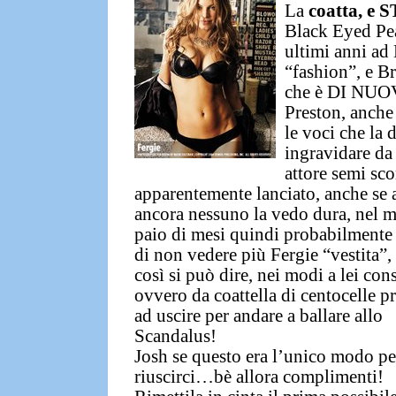
La
coatta,
e
S
Black Eyed Pe
ultimi anni ad 
“fashion”, e
Br
che è
DI NUOVO
Preston
, anche
le voci che la 
ingravidare da
attore semi
sco
apparentemente lanciato, anche se 
ancora nessuno la vedo dura, nel 
paio di mesi quindi probabilmente
di non vedere
più Fergie “vestita”,
così si può dire, nei modi a lei con
ovvero da
coattella di centocelle p
ad uscire per andare a ballare allo
Scandalus!
Josh se questo era l’unico modo pe
riuscirci…bè allora complimenti!