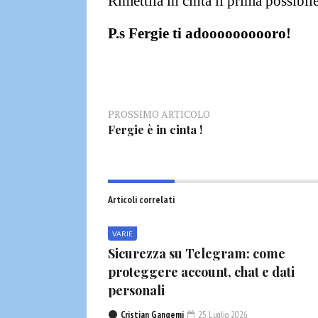
Rimettila in cinta il prima possibile
P.s Fergie ti adoooooooooro!
PROSSIMO ARTICOLO
Fergie è in cinta !
Articoli correlati
VARIE
Sicurezza su Telegram: come
proteggere account, chat e dati
personali
Cristian Gangemi
25 Luglio 2026