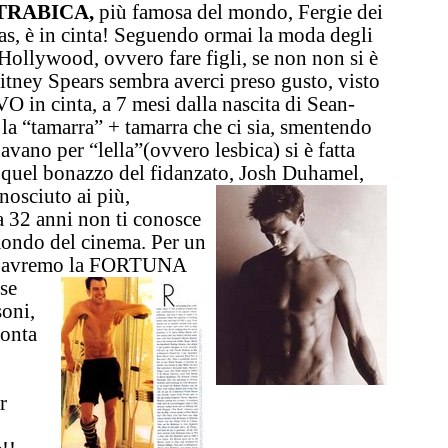
TRABICA
,
più famosa del mondo,
Fergie dei
as
, è in cinta! Seguendo ormai la moda degli
Hollywood, ovvero fare figli, se non non si è
itney Spears
sembra averci preso gusto, visto
 in cinta
, a 7 mesi dalla nascita di
Sean-
 la
“tamarra” + tamarra
che ci sia, smentendo
davano per “lella”(ovvero lesbica) si è fatta
 quel bonazzo del fidanzato,
Josh Duhamel
,
nosciuto ai più,
a 32 anni non ti conosce
mondo del cinema. Per un
 avremo la
FORTUNA
 se
soni,
ronta
r