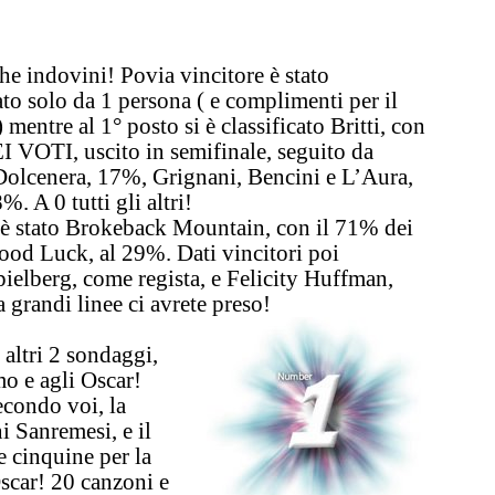
he indovini
!
Povia
vincitore è stato
to solo da 1 persona ( e complimenti per il
) mentre al
1°
posto si è classificato
Britti
, con
I VOTI
, uscito in semifinale, seguito da
Dolcenera
, 17%,
Grignani
,
Bencini
e
L’Aura
,
%. A 0 tutti gli altri!
è stato
Brokeback Mountain
, con il
71% dei
ood Luck
, al
29%
. Dati vincitori poi
pielberg
, come regista, e
Felicity Huffman
,
 grandi linee ci avrete preso!
E
altri
2 sondaggi
,
mo
e agli
Oscar
!
secondo voi,
la
ni Sanremesi
, e il
le cinquine per la
Oscar
!
20 canzoni e