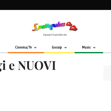
Cinema/Tv
Gossip
Music
gi e NUOVI