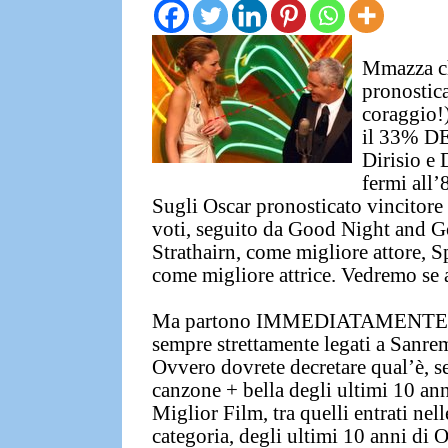
Mmazza c
pronostica
coraggio!
il
33% DE
Dirisio
e
fermi all’8
Sugli
Oscar
pronosticato vincitore 
voti,
seguito da
Good Night and G
Strathairn
, come migliore attore,
S
come migliore attrice. Vedremo se a
Ma partono
IMMEDIATAMENT
sempre strettamente legati a
Sanre
Ovvero dovrete decretare qual’è, 
canzone + bella degli ultimi 10 an
Miglior Film
, tra quelli entrati nel
categoria,
degli ultimi 10 anni di 