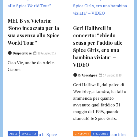
MEL B vs. Victoria:
‘Sono incazzata per la
Geri Halliwell in
sua assenza allo Spice
concerto: “chiedo
World Tour”
scusa per l’addio alle
Spice Girls, ero una
DrApocalypse
19 Giugno 2019
bambina viziata” –
Ciao Vic, anche da Adele.
VIDEO
Ciaone.
DrApocalypse
17 Giugno 2019
Geri Halliwell, dal palco di
Wembley, a Londra, ha fatto
ammenda per quanto
avvenuto quel fatidico 31
maggio del 1998, quando
sfanculò le Spice Girls.
ADELE
SPICE GIRLS
CINEMA/TV
SPICE GIRLS