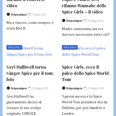
video
rifanno Wannabe delle
Spice Girls – il video
DrApocalypse
2 Giugno 2019
DrApocalypse
30 Maggio 2019
Ma a vincere, come sempre, è
stata Mel B.
Madre santissima, ma era
davvero necessario tutto ciò?
SPICE GIRLS
SPICE GIRLS
Geri Halliwell torna
Spice Girls, ecco il
Ginger Spice per il tour,
palco dello Spice World
foto
Tour
DrApocalypse
23 Maggio 2019
DrApocalypse
21 Maggio 2019
Geri Halliwell ha
3 giorni ancora e lo Spice
giustamente deciso di
World Tour prenderà vita da
tornare al suo scalpo
Dublino, per poi chiudere a
originale. GINGER.
Londra.