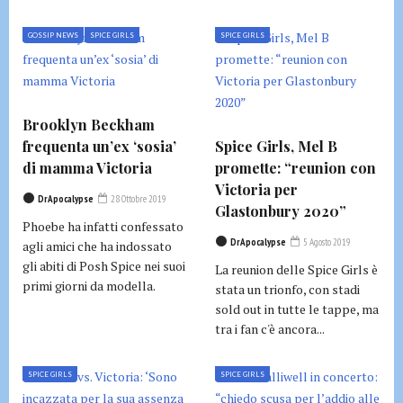
GOSSIP NEWS
SPICE GIRLS
SPICE GIRLS
Brooklyn Beckham
frequenta un’ex ‘sosia’
Spice Girls, Mel B
di mamma Victoria
promette: “reunion con
Victoria per
DrApocalypse
28 Ottobre 2019
Glastonbury 2020”
Phoebe ha infatti confessato
DrApocalypse
5 Agosto 2019
agli amici che ha indossato
gli abiti di Posh Spice nei suoi
La reunion delle Spice Girls è
primi giorni da modella.
stata un trionfo, con stadi
sold out in tutte le tappe, ma
tra i fan c'è ancora...
SPICE GIRLS
SPICE GIRLS