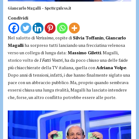
Giancarlo Magalli - Spetteguless.it
Condividi
Nel salotto di
Verissimo
, ospite di
Silvia Toffanin
,
Giancarlo
Magalli
ha sorpreso tutti lanciando una frecciatina velenosa
verso un collega di lunga data:
Massimo Giletti
. Magalli,
storico volto de
I Fatti Vostri
, ha da poco chiuso una delle faide
più chiacchierate della TV italiana, quella con
Adriana Volpe
.
Dopo anni di tensioni, infatti, i due hanno finalmente siglato una
pace con un abbraccio pubblico. Ma, proprio quando sembrava
essersi chiusa una lunga rivalità, Magalli ha lasciato intendere
che, forse, un altro conflitto potrebbe essere alle porte.