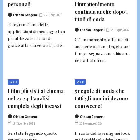
personali
l’intrattenimento
continua anche dopo i
Cristian Gangemi
25 Luglio 2026
titoli di coda
Telegram è una delle
Cristian Gangemi
25 Luglio 2026
applicazioni di messaggistica
più utilizzate al mondo
C’è un momento, alla fine di
grazie alla sua velocità, alle...
una serie o di un film, che un
tempo segnava una chiusura
netta. I titoli di...
VARIE
VARIE
I film più visti al cinema
5 regole di moda che
nel 2024: l’analisi
tutti gli uomini devono
completa degli incassi
conoscere!
Cristian Gangemi
Cristian Gangemi
19 Dicembre 2024
25 Novembre 2024
Se state leggendo questo
Il ruolo del layering nei look
articolo sarete
moderni Negli ultimi anni, il