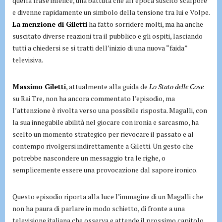
quella frase infelice, una battuta che all’epoca suscitò scalpore
e divenne rapidamente un simbolo della tensione tra lui e Volpe.
La menzione di Giletti
ha fatto sorridere molti, ma ha anche
suscitato diverse reazioni tra il pubblico e gli ospiti, lasciando
tutti a chiedersi se si tratti dell’inizio di una nuova “faida”
televisiva.
Massimo Giletti
, attualmente alla guida de
Lo Stato delle Cose
su Rai Tre, non ha ancora commentato l’episodio, ma
l’attenzione è rivolta verso una possibile risposta. Magalli, con
la sua innegabile abilità nel giocare con ironia e sarcasmo, ha
scelto un momento strategico per rievocare il passato e al
contempo rivolgersi indirettamente a Giletti. Un gesto che
potrebbe nascondere un messaggio tra le righe, o
semplicemente essere una provocazione dal sapore ironico.
Questo episodio riporta alla luce l’immagine di un Magalli che
non ha paura di parlare in modo schietto, di fronte a una
televisione italiana che osserva e attende il prossimo capitolo.