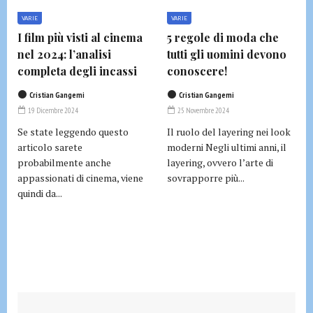
VARIE
VARIE
I film più visti al cinema
5 regole di moda che
nel 2024: l’analisi
tutti gli uomini devono
completa degli incassi
conoscere!
Cristian Gangemi
Cristian Gangemi
19 Dicembre 2024
25 Novembre 2024
Se state leggendo questo
Il ruolo del layering nei look
articolo sarete
moderni Negli ultimi anni, il
probabilmente anche
layering, ovvero l’arte di
appassionati di cinema, viene
sovrapporre più...
quindi da...