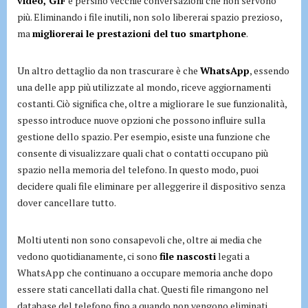
video, GIF
e persino vecchie conversazioni che non servono
più. Eliminando i file inutili, non solo libererai spazio prezioso,
ma
migliorerai le prestazioni del tuo smartphone
.
Un altro dettaglio da non trascurare è che
WhatsApp
, essendo
una delle app più utilizzate al mondo, riceve aggiornamenti
costanti. Ciò significa che, oltre a migliorare le sue funzionalità,
spesso introduce nuove opzioni che possono influire sulla
gestione dello spazio. Per esempio, esiste una funzione che
consente di visualizzare quali chat o contatti occupano più
spazio nella memoria del telefono. In questo modo, puoi
decidere quali file eliminare per alleggerire il dispositivo senza
dover cancellare tutto.
Molti utenti non sono consapevoli che, oltre ai media che
vedono quotidianamente, ci sono
file nascosti
legati a
WhatsApp che continuano a occupare memoria anche dopo
essere stati cancellati dalla chat. Questi file rimangono nel
database del telefono fino a quando non vengono eliminati