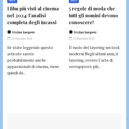
VARIE
VARIE
I film più visti al cinema
5 regole di moda che
nel 2024: l’analisi
tutti gli uomini devono
completa degli incassi
conoscere!
Cristian Gangemi
Cristian Gangemi
19 Dicembre 2024
25 Novembre 2024
Se state leggendo questo
Il ruolo del layering nei look
articolo sarete
moderni Negli ultimi anni, il
probabilmente anche
layering, ovvero l’arte di
appassionati di cinema, viene
sovrapporre più...
quindi da...