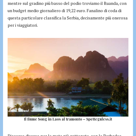
mentre sul gradino più basso del podio troviamo il Ruanda, con
un budget medio giornaliero di 19,22 euro. Fanalino di coda di
questa particolare classifica la Serbia, decisamente più onerosa
per i viaggiatori.
Il fiume Song in Laos al tramonto – Spetteguless.it
Discorso diverso per le mete più gettonate, con le Barbados,