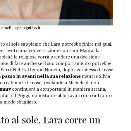
tinelli- Spetteguless.it
to al sole sappiamo che Lara potrebbe finire nei guai.
ver avuto una conversazione con suor Maura, la
oiché le religiosa vorrà prendere una decisione
zione di fare anche se il suo comportamento potrebbe
to Ferri. Nel frattempo Nunzio, dopo aver messo le cose
n
passo in avanti nella sua relazione
mentre Silvia
o realmente le cose, rivelando a Michele di non
immy
continuerà a comportarsi in maniera strana,
nfatti il Poggi, nonostante abbia avuto un confronto
in modo sbagliato.
to al sole, Lara corre un