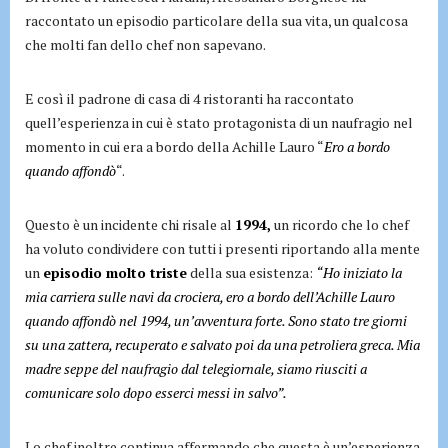
raccontato un episodio particolare della sua vita, un qualcosa
che molti fan dello chef non sapevano.
E così il padrone di casa di 4 ristoranti ha raccontato
quell’esperienza in cui è stato protagonista di un naufragio nel
momento in cui era a bordo della Achille Lauro “
Ero a bordo
quando affondò
“.
Questo è un incidente chi risale al
1994,
un ricordo che lo chef
ha voluto condividere con tutti i presenti riportando alla mente
un
episodio molto triste
della sua esistenza:
“Ho iniziato la
mia carriera sulle navi da crociera, ero a bordo dell’Achille Lauro
quando affondò nel 1994, un’avventura forte. Sono stato tre giorni
su una zattera, recuperato e salvato poi da una petroliera greca. Mia
madre seppe del naufragio dal telegiornale, siamo riusciti a
comunicare solo dopo esserci messi in salvo”.
Lo chef inoltre continua affermando che questa è un’esperienza