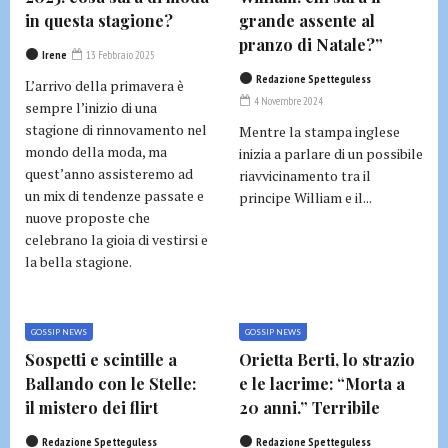
in questa stagione?
grande assente al
pranzo di Natale?”
Irene
13 Febbraio 2025
Redazione Spetteguless
L’arrivo della primavera è
4 Novembre 2024
sempre l’inizio di una
stagione di rinnovamento nel
Mentre la stampa inglese
mondo della moda, ma
inizia a parlare di un possibile
quest’anno assisteremo ad
riavvicinamento tra il
un mix di tendenze passate e
principe William e il...
nuove proposte che
celebrano la gioia di vestirsi e
la bella stagione.
GOSSIP NEWS
GOSSIP NEWS
Sospetti e scintille a
Orietta Berti, lo strazio
Ballando con le Stelle:
e le lacrime: “Morta a
il mistero dei flirt
20 anni.” Terribile
Redazione Spetteguless
Redazione Spetteguless